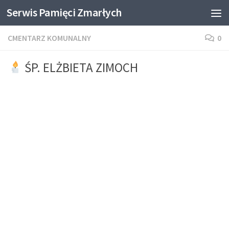
Serwis Pamięci Zmarłych
Skip to content
CMENTARZ KOMUNALNY
0
ŚP. ELŻBIETA ZIMOCH