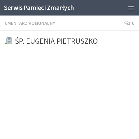
Serwis Pamięci Zmarłych
Skip to content
CMENTARZ KOMUNALNY
0
ŚP. EUGENIA PIETRUSZKO