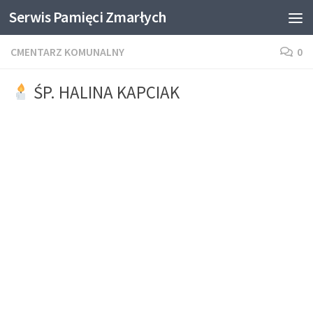
Serwis Pamięci Zmarłych
Skip to content
CMENTARZ KOMUNALNY
0
ŚP. HALINA KAPCIAK