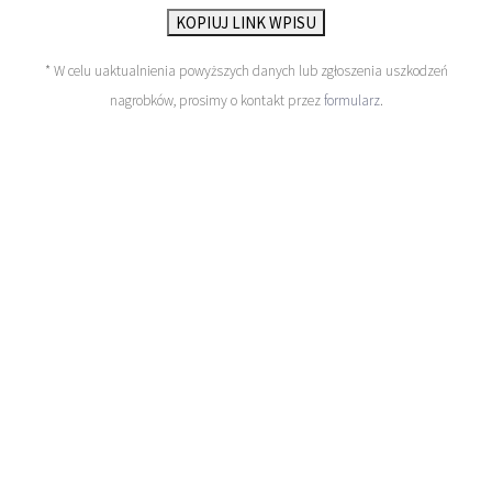
KOPIUJ LINK WPISU
* W celu uaktualnienia powyższych danych lub zgłoszenia uszkodzeń
nagrobków, prosimy o kontakt przez
formularz
.