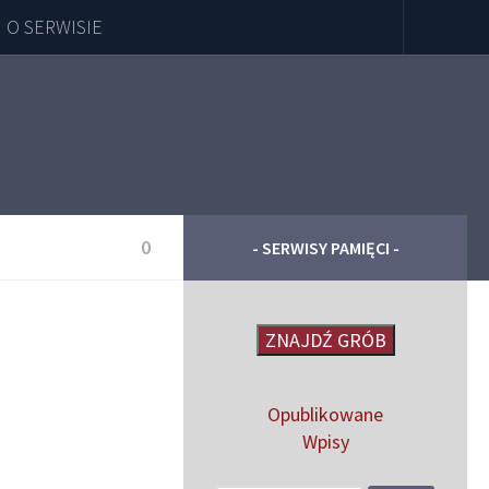
O SERWISIE
0
- SERWISY PAMIĘCI -
ZNAJDŹ GRÓB
Opublikowane
Wpisy