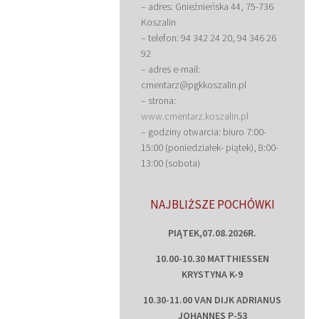
– adres: Gnieźnieńska 44, 75-736
Koszalin
– telefon: 94 342 24 20, 94 346 26
92
– adres e-mail:
cmentarz@pgkkoszalin.pl
– strona:
www.cmentarz.koszalin.pl
– godziny otwarcia: biuro 7:00-
15:00 (poniedziałek- piątek), 8:00-
13:00 (sobota)
NAJBLIŻSZE POCHÓWKI
PIĄTEK,07.08.2026R.
10.00-10.30 MATTHIESSEN
KRYSTYNA K-9
10.30-11.00 VAN DIJK ADRIANUS
JOHANNES P-53