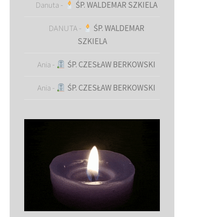
Danuta
-
ŚP. WALDEMAR SZKIELA
DANUTA
-
ŚP. WALDEMAR
SZKIELA
Ania
-
ŚP. CZESŁAW BERKOWSKI
Ania
-
ŚP. CZESŁAW BERKOWSKI