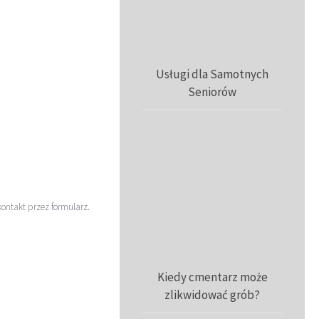
Usługi dla Samotnych
Seniorów
kontakt przez
formularz
.
Kiedy cmentarz może
zlikwidować grób?