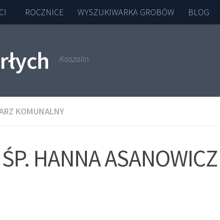
CI
ROCZNICE
WYSZUKIWARKA GROBÓW
BLOG
rłych
Koszalin
ARZ KOMUNALNY
ŚP. HANNA ASANOWICZ