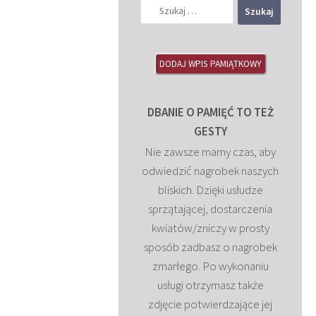
Szukaj:
DODAJ WPIS PAMIĄTKOWY
DBANIE O PAMIĘĆ TO TEŻ
GESTY
Nie zawsze mamy czas, aby
odwiedzić nagrobek naszych
bliskich. Dzięki usłudze
sprzątającej, dostarczenia
kwiatów/zniczy w prosty
sposób zadbasz o nagrobek
zmarłego. Po wykonaniu
usługi otrzymasz także
zdjęcie potwierdzające jej