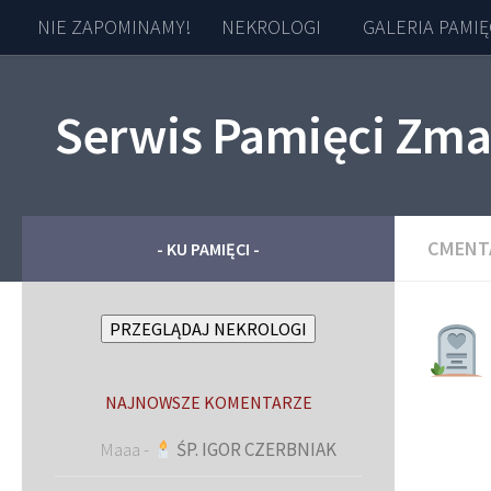
NIE ZAPOMINAMY!
NEKROLOGI
GALERIA PAMIĘ
Skip to content
Serwis Pamięci Zma
CMENT
- KU PAMIĘCI -
PRZEGLĄDAJ NEKROLOGI
NAJNOWSZE KOMENTARZE
Maaa
-
ŚP. IGOR CZERBNIAK