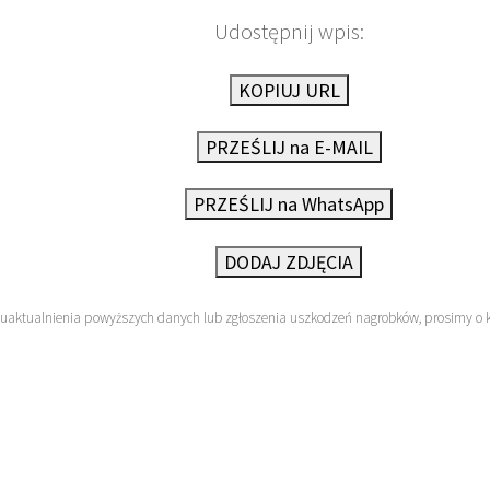
Udostępnij wpis:
KOPIUJ URL
PRZEŚLIJ na E-MAIL
PRZEŚLIJ na WhatsApp
DODAJ ZDJĘCIA
 uaktualnienia powyższych danych lub zgłoszenia uszkodzeń nagrobków, prosimy o 