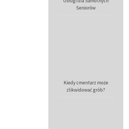
Usługi dla Samotnych
Seniorów
Kiedy cmentarz może
zlikwidować grób?