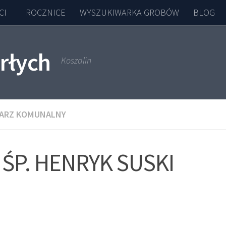
CI
ROCZNICE
WYSZUKIWARKA GROBÓW
BLOG
rłych
Koszalin
ARZ KOMUNALNY
ŚP. HENRYK SUSKI