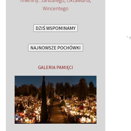
Imieniny
:
Januarego
,
Oktawiana
,
Wincentego
DZIŚ WSPOMINAMY
* 
NAJNOWSZE POCHÓWKI
GALERIA PAMIĘCI