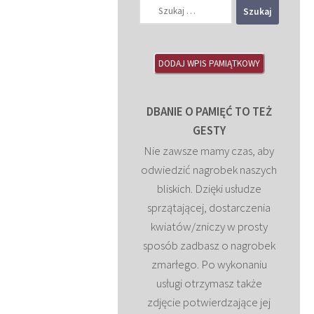
Szukaj:
DODAJ WPIS PAMIĄTKOWY
DBANIE O PAMIĘĆ TO TEŻ
GESTY
Nie zawsze mamy czas, aby
odwiedzić nagrobek naszych
bliskich. Dzięki usłudze
sprzątającej, dostarczenia
kwiatów/zniczy w prosty
sposób zadbasz o nagrobek
zmarłego. Po wykonaniu
usługi otrzymasz także
zdjęcie potwierdzające jej