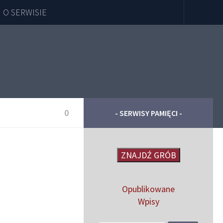
O SERWISIE
0
- SERWISY PAMIĘCI -
ZNAJDŹ GRÓB
Opublikowane
Wpisy