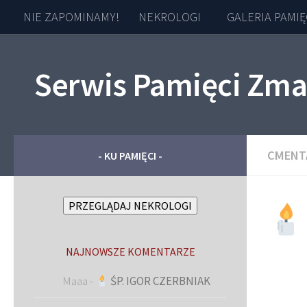
NIE ZAPOMINAMY!
NEKROLOGI
GALERIA PAMIĘ
Skip to content
Serwis Pamięci Zma
CMENT
- KU PAMIĘCI -
PRZEGLĄDAJ NEKROLOGI
NAJNOWSZE KOMENTARZE
Maaa
-
ŚP. IGOR CZERBNIAK