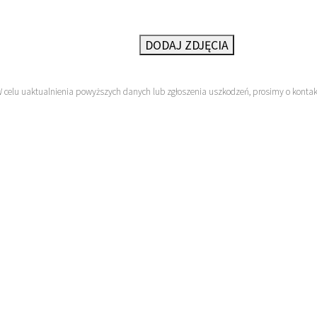
DODAJ ZDJĘCIA
W celu uaktualnienia powyższych danych lub zgłoszenia uszkodzeń, prosimy o konta