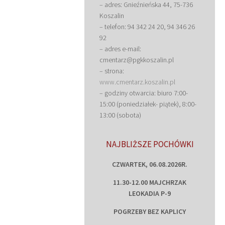
– adres: Gnieźnieńska 44, 75-736
Koszalin
– telefon: 94 342 24 20, 94 346 26
92
– adres e-mail:
cmentarz@pgkkoszalin.pl
– strona:
www.cmentarz.koszalin.pl
– godziny otwarcia: biuro 7:00-
15:00 (poniedziałek- piątek), 8:00-
13:00 (sobota)
NAJBLIŻSZE POCHÓWKI
CZWARTEK, 06.08.2026R.
11.30-12.00 MAJCHRZAK
LEOKADIA P-9
POGRZEBY BEZ KAPLICY