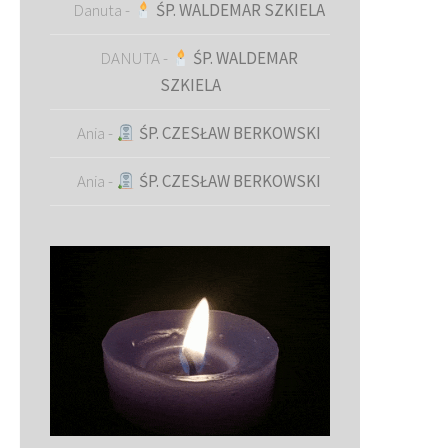
Danuta
-
ŚP. WALDEMAR SZKIELA
DANUTA
-
ŚP. WALDEMAR
SZKIELA
Ania
-
ŚP. CZESŁAW BERKOWSKI
Ania
-
ŚP. CZESŁAW BERKOWSKI