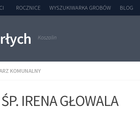
CI
ROCZNICE
WYSZUKIWARKA GROBÓW
BLOG
rłych
Koszalin
ARZ KOMUNALNY
ŚP. IRENA GŁOWALA