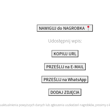
NAWIGUJ do NAGROBKA
Udostępnij wpis:
KOPIUJ URL
PRZEŚLIJ na E-MAIL
PRZEŚLIJ na WhatsApp
DODAJ ZDJĘCIA
 uaktualnienia powyższych danych lub zgłoszenia uszkodzeń nagrobków, prosimy o 