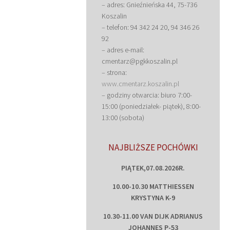
– adres: Gnieźnieńska 44, 75-736
Koszalin
– telefon: 94 342 24 20, 94 346 26
92
– adres e-mail:
cmentarz@pgkkoszalin.pl
– strona:
www.cmentarz.koszalin.pl
– godziny otwarcia: biuro 7:00-
15:00 (poniedziałek- piątek), 8:00-
13:00 (sobota)
NAJBLIŻSZE POCHÓWKI
PIĄTEK,07.08.2026R.
10.00-10.30 MATTHIESSEN
KRYSTYNA K-9
10.30-11.00 VAN DIJK ADRIANUS
JOHANNES P-53