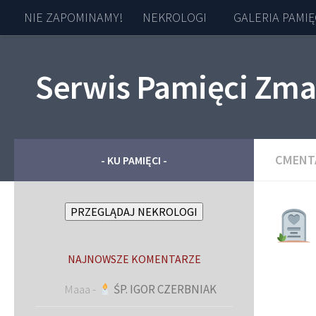
NIE ZAPOMINAMY!
NEKROLOGI
GALERIA PAMIĘ
Skip to content
Serwis Pamięci Zma
CMENT
- KU PAMIĘCI -
PRZEGLĄDAJ NEKROLOGI
NAJNOWSZE KOMENTARZE
Maaa
-
ŚP. IGOR CZERBNIAK