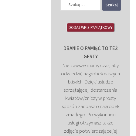
Szukaj:
DODAJ WPIS PAMIĄTKOWY
DBANIE O PAMIĘĆ TO TEŻ
GESTY
Nie zawsze mamy czas, aby
odwiedzić nagrobek naszych
bliskich. Dzięki usłudze
sprzątającej, dostarczenia
kwiatów/zniczy w prosty
sposób zadbasz o nagrobek
zmarłego. Po wykonaniu
usługi otrzymasz także
zdjęcie potwierdzające jej