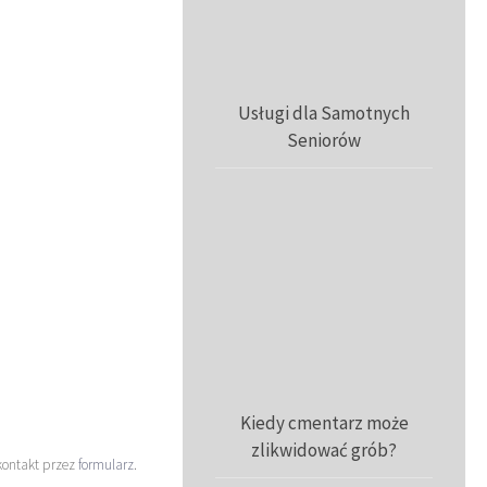
Usługi dla Samotnych
Seniorów
Kiedy cmentarz może
zlikwidować grób?
kontakt przez
formularz
.