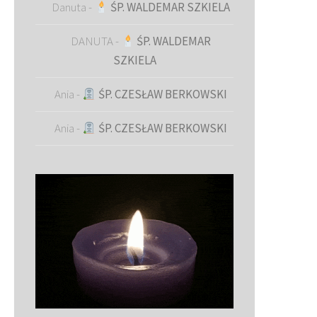
Danuta
-
ŚP. WALDEMAR SZKIELA
DANUTA
-
ŚP. WALDEMAR
SZKIELA
Ania
-
ŚP. CZESŁAW BERKOWSKI
Ania
-
ŚP. CZESŁAW BERKOWSKI