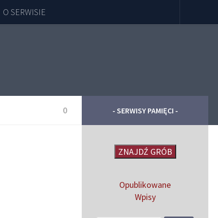
O SERWISIE
0
- SERWISY PAMIĘCI -
ZNAJDŹ GRÓB
Opublikowane
Wpisy