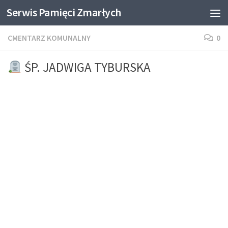
Serwis Pamięci Zmarłych
Skip to content
CMENTARZ KOMUNALNY
0
ŚP. JADWIGA TYBURSKA