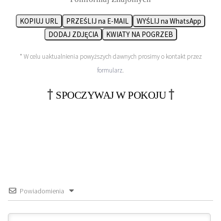
KOPIUJ URL
PRZEŚLIJ na E-MAIL
WYŚLIJ na WhatsApp
DODAJ ZDJĘCIA
KWIATY NA POGRZEB
* W celu uaktualnienia powyższych dawnych prosimy o kontakt przez
formularz
.
†
†
SPOCZYWAJ W POKOJU
Powiadomienia