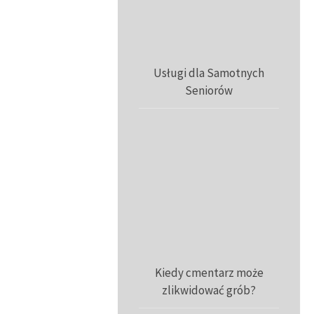
Usługi dla Samotnych
Seniorów
Kiedy cmentarz może
zlikwidować grób?