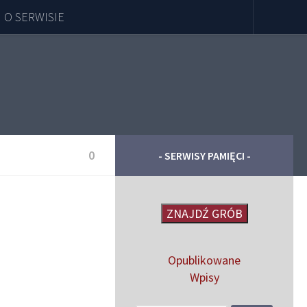
O SERWISIE
0
- SERWISY PAMIĘCI -
ZNAJDŹ GRÓB
Opublikowane
Wpisy