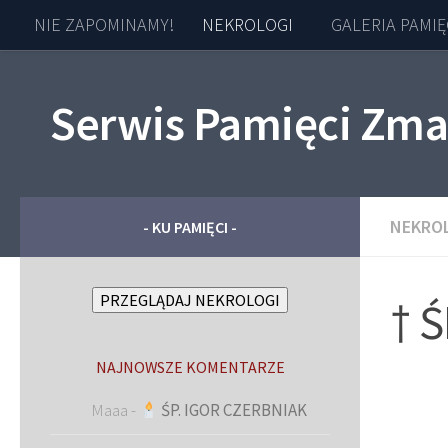
NIE ZAPOMINAMY!
NEKROLOGI
GALERIA PAMIĘ
Skip to content
Serwis Pamięci Zma
NEKRO
- KU PAMIĘCI -
PRZEGLĄDAJ NEKROLOGI
† 
NAJNOWSZE KOMENTARZE
Maaa
-
ŚP. IGOR CZERBNIAK