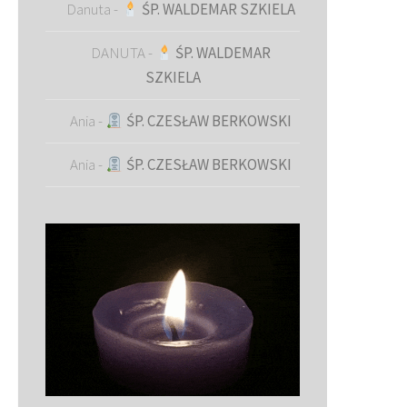
Danuta
-
ŚP. WALDEMAR SZKIELA
DANUTA
-
ŚP. WALDEMAR
SZKIELA
Ania
-
ŚP. CZESŁAW BERKOWSKI
Ania
-
ŚP. CZESŁAW BERKOWSKI