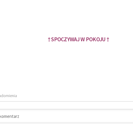
† SPOCZYWAJ W POKOJU †
adomienia