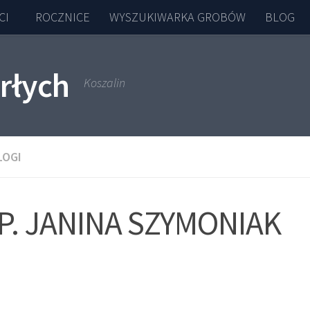
CI
ROCZNICE
WYSZUKIWARKA GROBÓW
BLOG
rłych
Koszalin
LOGI
ŚP. JANINA SZYMONIAK