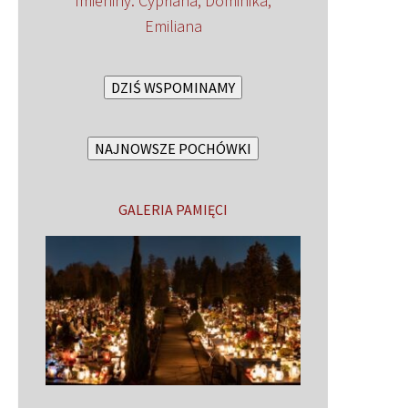
Imieniny
:
Cypriana
,
Dominika
,
Emiliana
DZIŚ WSPOMINAMY
NAJNOWSZE POCHÓWKI
GALERIA PAMIĘCI