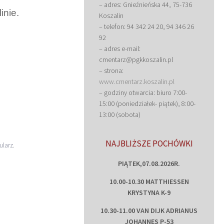
– adres: Gnieźnieńska 44, 75-736
nie.
Koszalin
– telefon: 94 342 24 20, 94 346 26
92
– adres e-mail:
cmentarz@pgkkoszalin.pl
– strona:
www.cmentarz.koszalin.pl
– godziny otwarcia: biuro 7:00-
15:00 (poniedziałek- piątek), 8:00-
13:00 (sobota)
NAJBLIŻSZE POCHÓWKI
ularz
.
PIĄTEK,07.08.2026R.
10.00-10.30 MATTHIESSEN
KRYSTYNA K-9
10.30-11.00 VAN DIJK ADRIANUS
JOHANNES P-53