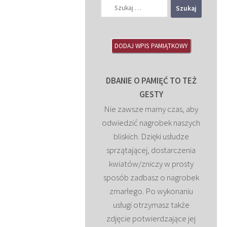
Szukaj:
DODAJ WPIS PAMIĄTKOWY
DBANIE O PAMIĘĆ TO TEŻ
GESTY
Nie zawsze mamy czas, aby
odwiedzić nagrobek naszych
bliskich. Dzięki usłudze
sprzątającej, dostarczenia
kwiatów/zniczy w prosty
sposób zadbasz o nagrobek
zmarłego. Po wykonaniu
usługi otrzymasz także
zdjęcie potwierdzające jej