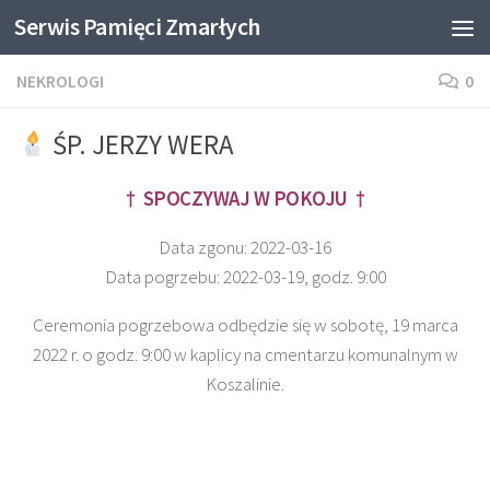
Serwis Pamięci Zmarłych
Skip to content
NEKROLOGI
0
ŚP. JERZY WERA
† SPOCZYWAJ W POKOJU †
Data zgonu: 2022-03-16
Data pogrzebu: 2022-03-19, godz. 9:00
Ceremonia pogrzebowa odbędzie się w sobotę, 19 marca
2022 r. o godz. 9:00 w kaplicy na cmentarzu komunalnym w
Koszalinie.