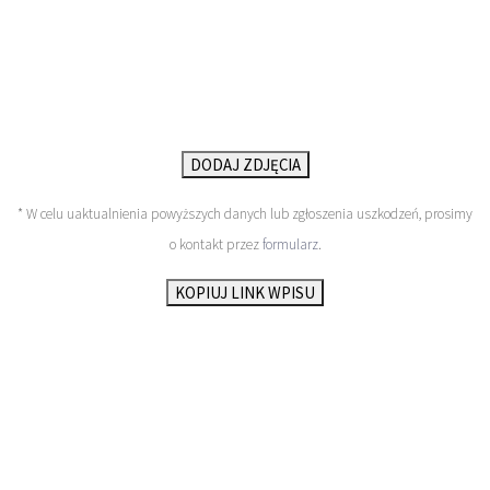
DODAJ ZDJĘCIA
* W celu uaktualnienia powyższych danych lub zgłoszenia uszkodzeń, prosimy
o kontakt przez
formularz
.
KOPIUJ LINK WPISU