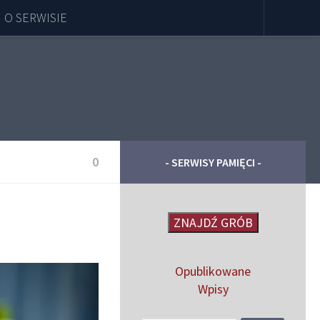
O SERWISIE
0
- SERWISY PAMIĘCI -
I
ZNAJDŹ GRÓB
Opublikowane
Wpisy