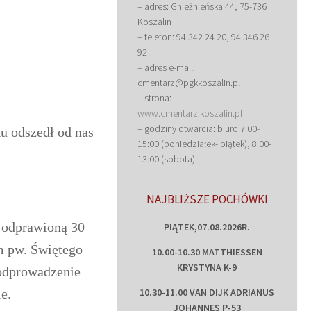
– adres: Gnieźnieńska 44, 75-736
Koszalin
– telefon: 94 342 24 20, 94 346 26
92
– adres e-mail:
cmentarz@pgkkoszalin.pl
– strona:
www.cmentarz.koszalin.pl
– godziny otwarcia: biuro 7:00-
u odszedł od nas
15:00 (poniedziałek- piątek), 8:00-
13:00 (sobota)
NAJBLIŻSZE POCHÓWKI
 odprawioną 30
PIĄTEK,07.08.2026R.
m pw. Świętego
10.00-10.30 MATTHIESSEN
KRYSTYNA K-9
 odprowadzenie
e.
10.30-11.00 VAN DIJK ADRIANUS
JOHANNES P-53