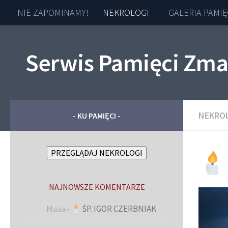
NIE ZAPOMINAMY!
NEKROLOGI
GALERIA PAMIĘ
Skip to content
Serwis Pamięci Zma
NEKRO
- KU PAMIĘCI -
PRZEGLĄDAJ NEKROLOGI
NAJNOWSZE KOMENTARZE
Maaa
-
ŚP. IGOR CZERBNIAK