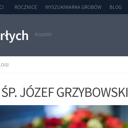
CI
ROCZNICE
WYSZUKIWARKA GROBÓW
BLOG
rłych
Koszalin
LOGI
ŚP. JÓZEF GRZYBOWSK