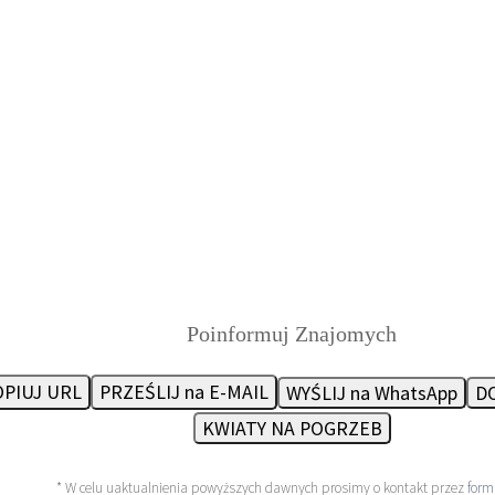
Poinformuj Znajomych
PIUJ URL
PRZEŚLIJ na E-MAIL
WYŚLIJ na WhatsApp
DO
KWIATY NA POGRZEB
* W celu uaktualnienia powyższych dawnych prosimy o kontakt przez
form