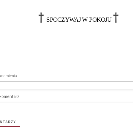
†
†
SPOCZYWAJ W POKOJU
adomienia
NTARZY