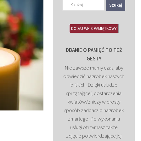
Szukaj:
DODAJ WPIS PAMIĄTKOWY
DBANIE O PAMIĘĆ TO TEŻ
GESTY
Nie zawsze mamy czas, aby
odwiedzić nagrobek naszych
bliskich. Dzięki usłudze
sprzątającej, dostarczenia
kwiatów/zniczy w prosty
sposób zadbasz o nagrobek
zmarłego. Po wykonaniu
usługi otrzymasz także
zdjęcie potwierdzające jej