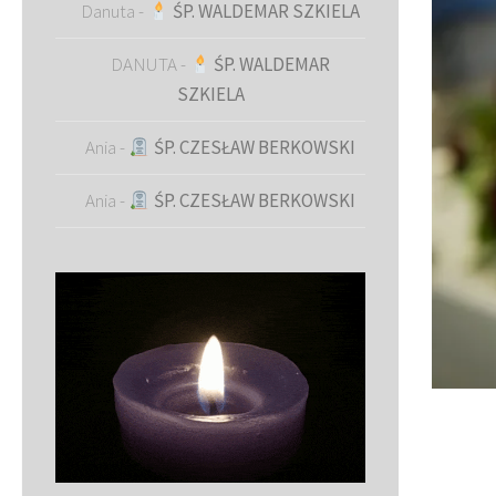
Danuta
-
ŚP. WALDEMAR SZKIELA
DANUTA
-
ŚP. WALDEMAR
SZKIELA
Ania
-
ŚP. CZESŁAW BERKOWSKI
Ania
-
ŚP. CZESŁAW BERKOWSKI