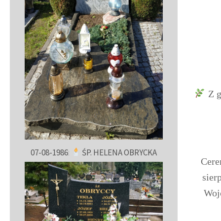
Z g
07-08-1986
:
ŚP. HELENA OBRYCKA
Cere
sier
Wojc