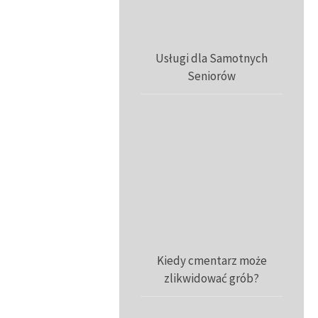
Usługi dla Samotnych
Seniorów
Kiedy cmentarz może
zlikwidować grób?