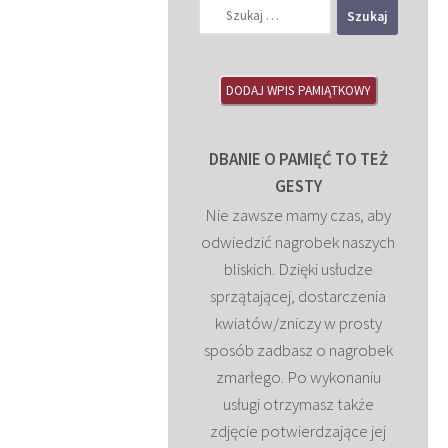
Szukaj:
DODAJ WPIS PAMIĄTKOWY
DBANIE O PAMIĘĆ TO TEŻ
GESTY
Nie zawsze mamy czas, aby
odwiedzić nagrobek naszych
bliskich. Dzięki usłudze
sprzątającej, dostarczenia
kwiatów/zniczy w prosty
sposób zadbasz o nagrobek
zmarłego. Po wykonaniu
usługi otrzymasz także
zdjęcie potwierdzające jej