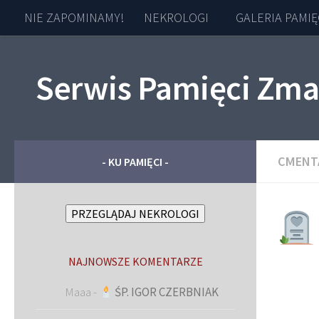
NIE ZAPOMINAMY!
NEKROLOGI
GALERIA PAMIĘ
Skip to content
Serwis Pamięci Zma
CMENT
- KU PAMIĘCI -
PRZEGLĄDAJ NEKROLOGI
NAJNOWSZE KOMENTARZE
Maaa
-
ŚP. IGOR CZERBNIAK