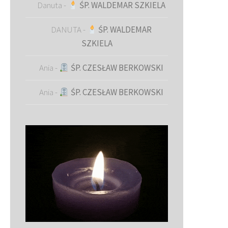
Danuta
-
ŚP. WALDEMAR SZKIELA
DANUTA
-
ŚP. WALDEMAR
SZKIELA
Ania
-
ŚP. CZESŁAW BERKOWSKI
Ania
-
ŚP. CZESŁAW BERKOWSKI