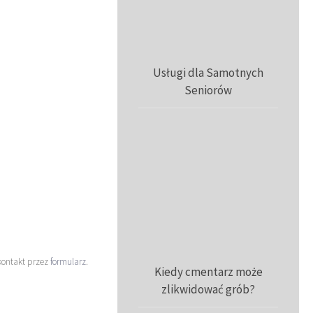
Usługi dla Samotnych
Seniorów
kontakt przez
formularz
.
Kiedy cmentarz może
zlikwidować grób?