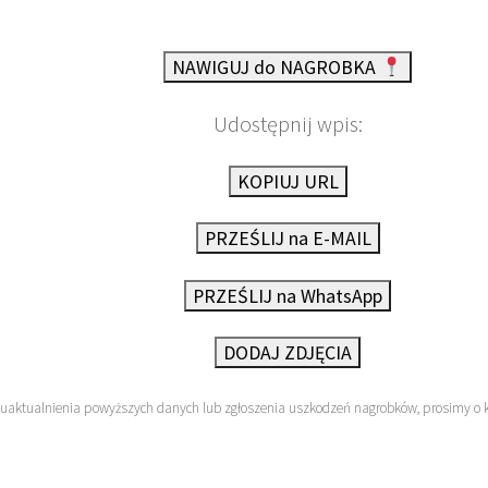
NAWIGUJ do NAGROBKA
Udostępnij wpis:
KOPIUJ URL
PRZEŚLIJ na E-MAIL
PRZEŚLIJ na WhatsApp
DODAJ ZDJĘCIA
 uaktualnienia powyższych danych lub zgłoszenia uszkodzeń nagrobków, prosimy o 