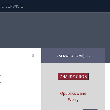
O SERWISIE
0
- SERWISY PAMIĘCI -
K
ZNAJDŹ GRÓB
Opublikowane
Wpisy