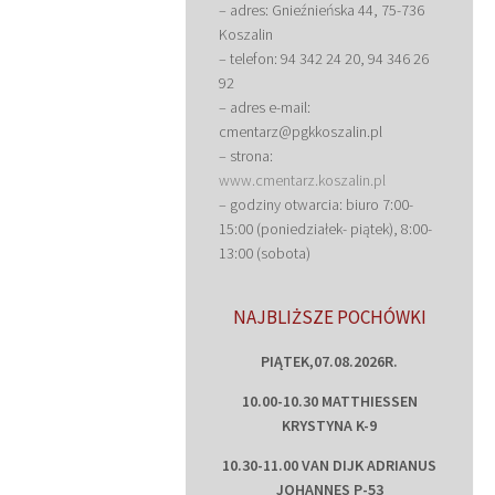
– adres: Gnieźnieńska 44, 75-736
Koszalin
– telefon: 94 342 24 20, 94 346 26
92
– adres e-mail:
cmentarz@pgkkoszalin.pl
– strona:
www.cmentarz.koszalin.pl
– godziny otwarcia: biuro 7:00-
15:00 (poniedziałek- piątek), 8:00-
13:00 (sobota)
NAJBLIŻSZE POCHÓWKI
PIĄTEK,07.08.2026R.
10.00-10.30 MATTHIESSEN
KRYSTYNA K-9
10.30-11.00 VAN DIJK ADRIANUS
JOHANNES P-53