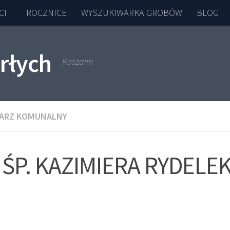
CI
ROCZNICE
WYSZUKIWARKA GROBÓW
BLOG
rłych
Koszalin
ARZ KOMUNALNY
ŚP. KAZIMIERA RYDELE