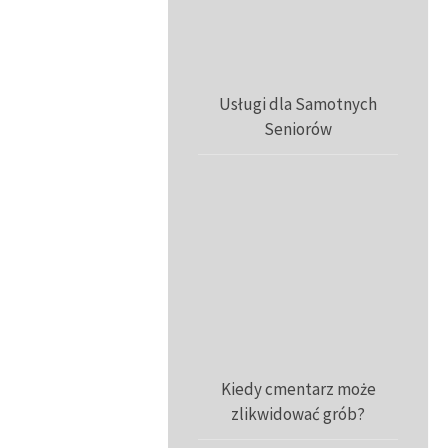
Usługi dla Samotnych
Seniorów
Kiedy cmentarz może
zlikwidować grób?