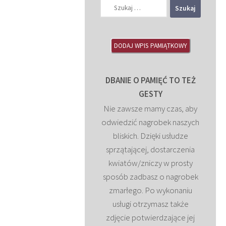
Szukaj:
DODAJ WPIS PAMIĄTKOWY
DBANIE O PAMIĘĆ TO TEŻ
GESTY
Nie zawsze mamy czas, aby
odwiedzić nagrobek naszych
bliskich. Dzięki usłudze
sprzątającej, dostarczenia
kwiatów/zniczy w prosty
sposób zadbasz o nagrobek
zmarłego. Po wykonaniu
usługi otrzymasz także
zdjęcie potwierdzające jej