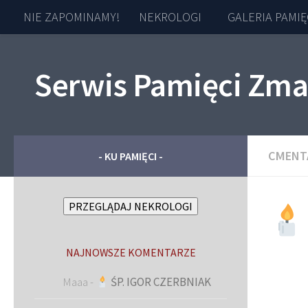
NIE ZAPOMINAMY!
NEKROLOGI
GALERIA PAMIĘ
Skip to content
Serwis Pamięci Zma
CMENT
- KU PAMIĘCI -
PRZEGLĄDAJ NEKROLOGI
NAJNOWSZE KOMENTARZE
Maaa
-
ŚP. IGOR CZERBNIAK