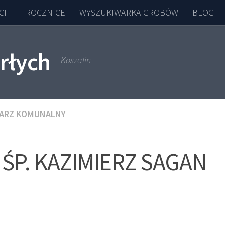
CI
ROCZNICE
WYSZUKIWARKA GROBÓW
BLOG
rłych
Koszalin
ARZ KOMUNALNY
ŚP. KAZIMIERZ SAGAN