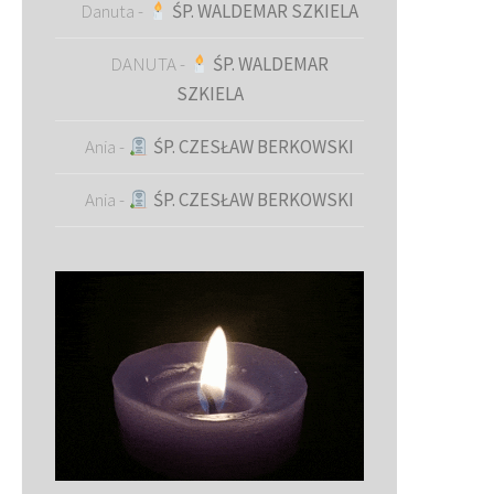
Danuta
-
ŚP. WALDEMAR SZKIELA
DANUTA
-
ŚP. WALDEMAR
SZKIELA
Ania
-
ŚP. CZESŁAW BERKOWSKI
Ania
-
ŚP. CZESŁAW BERKOWSKI