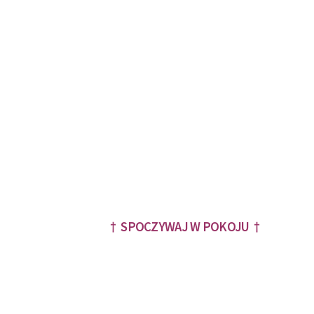
† SPOCZYWAJ W POKOJU †