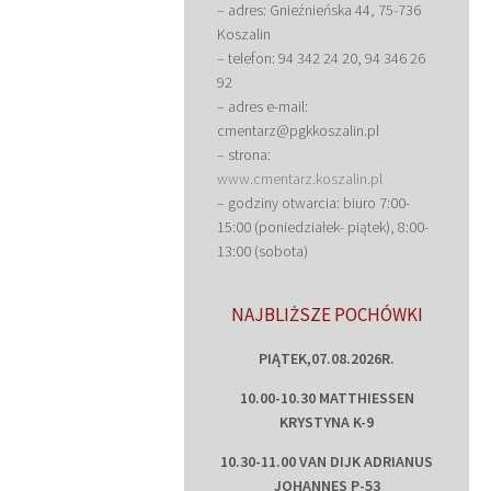
– adres: Gnieźnieńska 44, 75-736
Koszalin
– telefon: 94 342 24 20, 94 346 26
92
– adres e-mail:
cmentarz@pgkkoszalin.pl
– strona:
www.cmentarz.koszalin.pl
– godziny otwarcia: biuro 7:00-
15:00 (poniedziałek- piątek), 8:00-
13:00 (sobota)
NAJBLIŻSZE POCHÓWKI
PIĄTEK,07.08.2026R.
10.00-10.30 MATTHIESSEN
KRYSTYNA K-9
10.30-11.00 VAN DIJK ADRIANUS
JOHANNES P-53