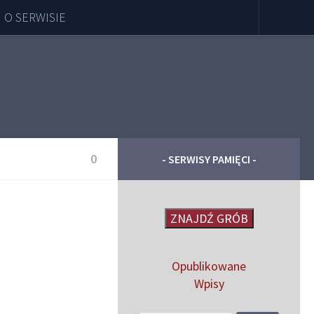
O SERWISIE
0
- SERWISY PAMIĘCI -
ZNAJDŹ GRÓB
Opublikowane
Wpisy