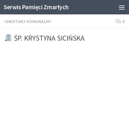
Serwis Pamięci Zmarłych
Skip to content
CMENTARZ KOMUNALNY
0
ŚP. KRYSTYNA SICIŃSKA