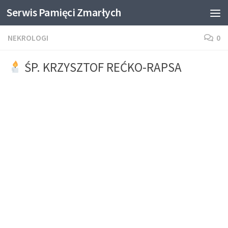
Serwis Pamięci Zmarłych
Skip to content
NEKROLOGI
0
ŚP. KRZYSZTOF REĆKO-RAPSA