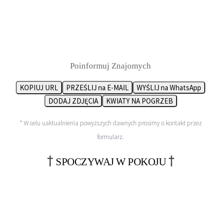
Poinformuj Znajomych
KOPIUJ URL
PRZEŚLIJ na E-MAIL
WYŚLIJ na WhatsApp
DODAJ ZDJĘCIA
KWIATY NA POGRZEB
* W celu uaktualnienia powyższych dawnych prosimy o kontakt przez
formularz
.
†
†
SPOCZYWAJ W POKOJU