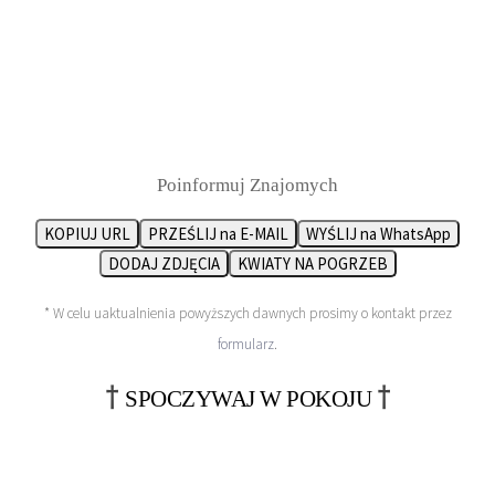
Poinformuj Znajomych
KOPIUJ URL
PRZEŚLIJ na E-MAIL
WYŚLIJ na WhatsApp
DODAJ ZDJĘCIA
KWIATY NA POGRZEB
* W celu uaktualnienia powyższych dawnych prosimy o kontakt przez
formularz
.
†
†
SPOCZYWAJ W POKOJU