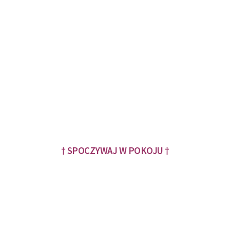
† SPOCZYWAJ W POKOJU †