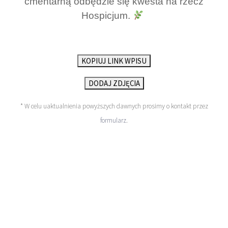
cmentarną odbędzie się kwesta na rzecz
Hospicjum.
KOPIUJ LINK WPISU
DODAJ ZDJĘCIA
* W celu uaktualnienia powyższych dawnych prosimy o kontakt przez
formularz
.