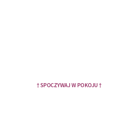
† SPOCZYWAJ W POKOJU †