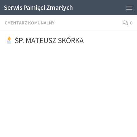
Serwis Pamięci Zmarłych
Skip to content
CMENTARZ KOMUNALNY
0
ŚP. MATEUSZ SKÓRKA