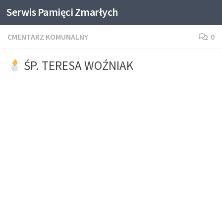
Serwis Pamięci Zmarłych
Skip to content
CMENTARZ KOMUNALNY
0
ŚP. TERESA WOŹNIAK