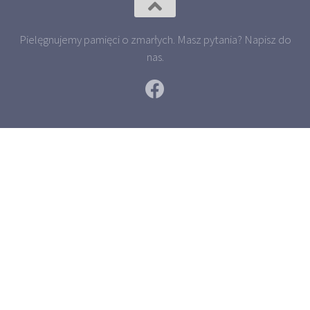
Pielęgnujemy pamięci o zmarłych. Masz pytania? Napisz do
nas.