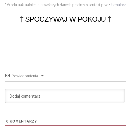
* W celu uaktualnienia powyższych danych prosimy o kontakt przez
formularz
.
†
†
SPOCZYWAJ W POKOJU
Powiadomienia
0
KOMENTARZY