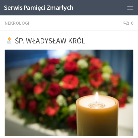
Serwis Pamięci Zmarłych
Skip to content
NEKROLOGI
0
ŚP. WŁADYSŁAW KRÓL