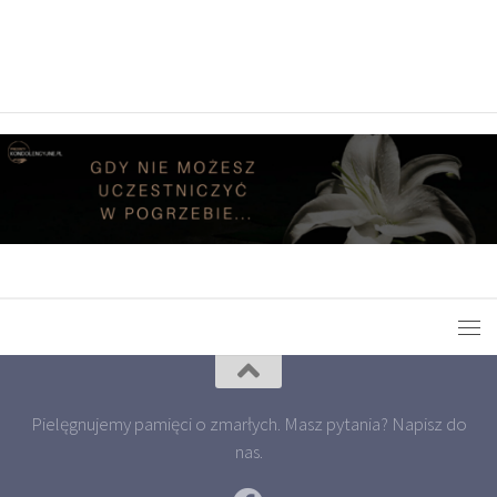
Pielęgnujemy pamięci o zmarłych. Masz pytania? Napisz do
nas.