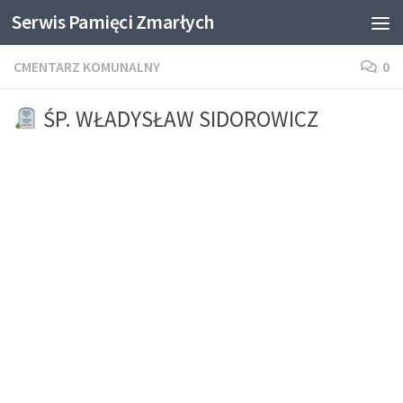
Serwis Pamięci Zmarłych
Skip to content
CMENTARZ KOMUNALNY
0
ŚP. WŁADYSŁAW SIDOROWICZ