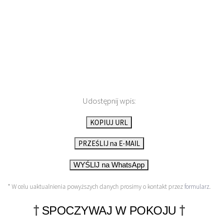
Udostępnij wpis:
KOPIUJ URL
PRZEŚLIJ na E-MAIL
WYŚLIJ na WhatsApp
* W celu uaktualnienia powyższych danych prosimy o kontakt przez
formularz
.
†
†
SPOCZYWAJ W POKOJU