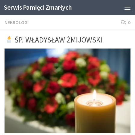
Serwis Pamięci Zmarłych
Skip to content
NEKROLOGI
0
ŚP. WŁADYSŁAW ŻMIJOWSKI