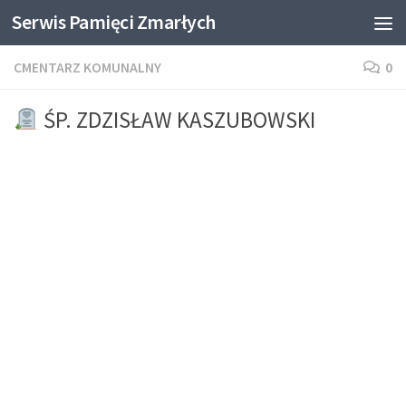
Serwis Pamięci Zmarłych
Skip to content
CMENTARZ KOMUNALNY
0
ŚP. ZDZISŁAW KASZUBOWSKI