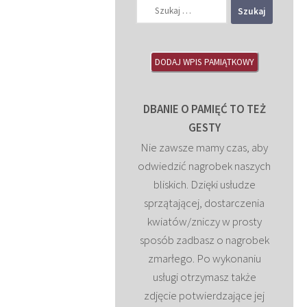
Szukaj:
DODAJ WPIS PAMIĄTKOWY
DBANIE O PAMIĘĆ TO TEŻ
GESTY
Nie zawsze mamy czas, aby
odwiedzić nagrobek naszych
bliskich. Dzięki usłudze
sprzątającej, dostarczenia
kwiatów/zniczy w prosty
sposób zadbasz o nagrobek
zmarłego. Po wykonaniu
usługi otrzymasz także
zdjęcie potwierdzające jej