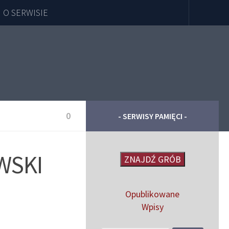
O SERWISIE
0
- SERWISY PAMIĘCI -
WSKI
ZNAJDŹ GRÓB
Opublikowane
Wpisy