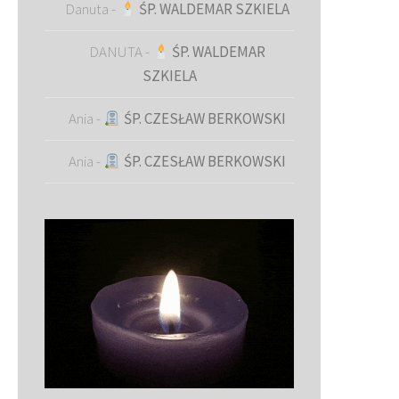
Danuta
-
ŚP. WALDEMAR SZKIELA
DANUTA
-
ŚP. WALDEMAR
SZKIELA
Ania
-
ŚP. CZESŁAW BERKOWSKI
Ania
-
ŚP. CZESŁAW BERKOWSKI