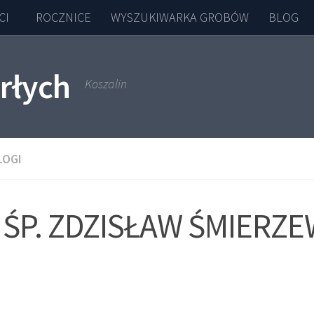
CI
ROCZNICE
WYSZUKIWARKA GROBÓW
BLOG
rłych
Koszalin
LOGI
ŚP. ZDZISŁAW ŚMIERZE