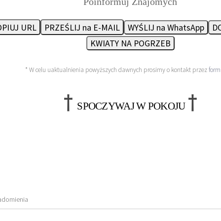
Poinformuj Znajomych
PIUJ URL
PRZEŚLIJ na E-MAIL
WYŚLIJ na WhatsApp
DO
KWIATY NA POGRZEB
* W celu uaktualnienia powyższych dawnych prosimy o kontakt przez
form
†
†
SPOCZYWAJ W POKOJU
adomienia