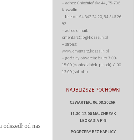
– adres: Gnieźnieńska 44, 75-736
Koszalin
– telefon: 94 342 24 20, 94 346 26
92
– adres e-mail:
cmentarz@pgkkoszalin.pl
– strona:
www.cmentarz.koszalin.pl
– godziny otwarcia: biuro 7:00-
15:00 (poniedziałek- piątek), 8:00-
13:00 (sobota)
NAJBLIŻSZE POCHÓWKI
CZWARTEK, 06.08.2026R.
11.30-12.00 MAJCHRZAK
LEOKADIA P-9
 odszedł od nas
POGRZEBY BEZ KAPLICY