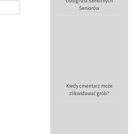
Usługi dla Samotnych
Seniorów
Kiedy cmentarz może
zlikwidować grób?