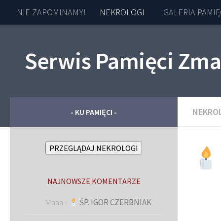
NIE ZAPOMINAMY!
NEKROLOGI
GALERIA PAMIĘ
Skip to content
Serwis Pamięci Zma
NEKRO
- KU PAMIĘCI -
PRZEGLĄDAJ NEKROLOGI
NAJNOWSZE KOMENTARZE
Maaa
-
ŚP. IGOR CZERBNIAK