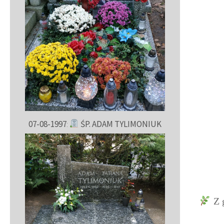
07-08-1997
:
ŚP. ADAM TYLIMONIUK
Z g