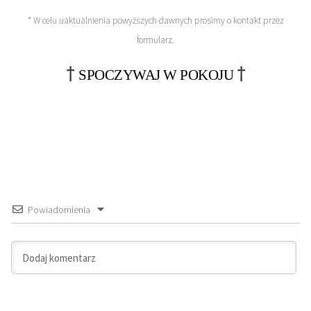
* W celu uaktualnienia powyższych dawnych prosimy o kontakt przez
formularz
.
†
†
SPOCZYWAJ W POKOJU
Powiadomienia