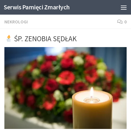
Serwis Pamięci Zmarłych
Skip to content
NEKROLOGI
0
ŚP. ZENOBIA SĘDŁAK