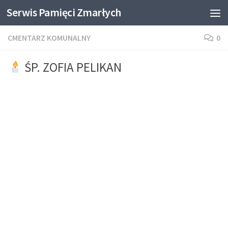
Serwis Pamięci Zmarłych
Skip to content
CMENTARZ KOMUNALNY
0
ŚP. ZOFIA PELIKAN