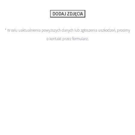
DODAJ ZDJĘCIA
* W celu uaktualnienia powyższych danych lub zgłoszenia uszkodzeń, prosimy
o kontakt przez
formularz
.