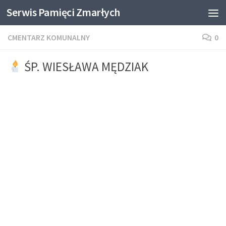
Serwis Pamięci Zmarłych
Skip to content
CMENTARZ KOMUNALNY
0
ŚP. WIESŁAWA MĘDZIAK